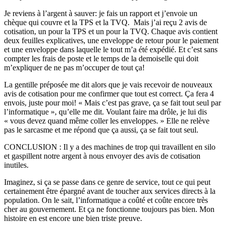
Je reviens à l’argent à sauver: je fais un rapport et j’envoie un
chèque qui couvre et la TPS et la TVQ. Mais j’ai reçu 2 avis de
cotisation, un pour la TPS et un pour la TVQ. Chaque avis contient
deux feuilles explicatives, une enveloppe de retour pour le paiement
et une enveloppe dans laquelle le tout m’a été expédié. Et c’est sans
compter les frais de poste et le temps de la demoiselle qui doit
m’expliquer de ne pas m’occuper de tout ça!
La gentille préposée me dit alors que je vais recevoir de nouveaux
avis de cotisation pour me confirmer que tout est correct. Ça fera 4
envois, juste pour moi! « Mais c’est pas grave, ça se fait tout seul par
l’informatique », qu’elle me dit. Voulant faire ma drôle, je lui dis
« vous devez quand même coller les enveloppes. » Elle ne relève
pas le sarcasme et me répond que ça aussi, ça se fait tout seul.
CONCLUSION : Il y a des machines de trop qui travaillent en silo
et gaspillent notre argent à nous envoyer des avis de cotisation
inutiles.
Imaginez, si ça se passe dans ce genre de service, tout ce qui peut
certainement être épargné avant de toucher aux services directs à la
population. On le sait, l’informatique a coûté et coûte encore très
cher au gouvernement. Et ça ne fonctionne toujours pas bien. Mon
histoire en est encore une bien triste preuve.