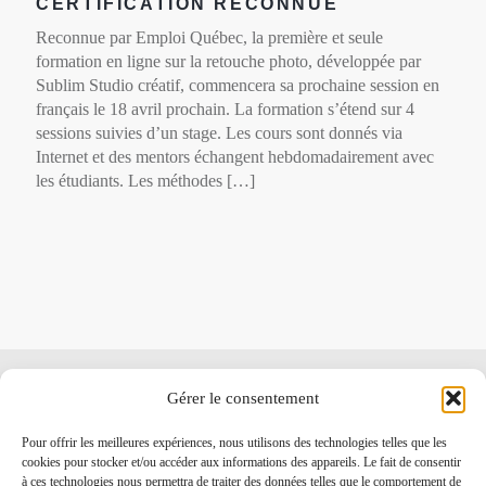
CERTIFICATION RECONNUE
Reconnue par Emploi Québec, la première et seule
formation en ligne sur la retouche photo, développée par
Sublim Studio créatif, commencera sa prochaine session en
français le 18 avril prochain. La formation s’étend sur 4
sessions suivies d’un stage. Les cours sont donnés via
Internet et des mentors échangent hebdomadairement avec
les étudiants. Les méthodes […]
ARTICLES RÉCENTS
Gérer le consentement
COMMUNIQUÉ DE PRESSE – GEORGES GIRARD CRÉE LE
PREMIER HÔPITAL D’IMPLANTOLOGIE DENTAIRE À QUÉBEC
23
Pour offrir les meilleures expériences, nous utilisons des technologies telles que les
octobre 2020
cookies pour stocker et/ou accéder aux informations des appareils. Le fait de consentir
à ces technologies nous permettra de traiter des données telles que le comportement de